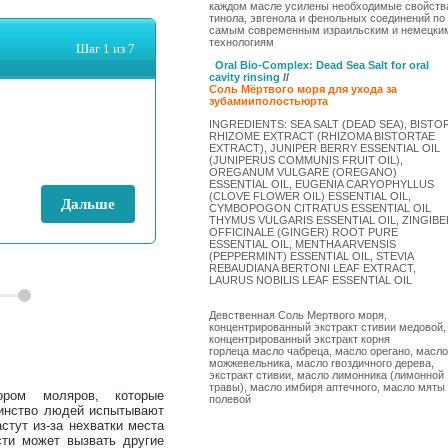
каждом масле усилены необходимые свойств
тинола, эвгенола и фенольных соединений по
самым современным израильским и немецки
технологиям
Oral Bio-Complex
: Dead Sea Salt for oral
cavity rinsin
g
//
Соль
Мёртвого
моря
для
ухода
за
зубами
и
полостью
рта
INGREDIENTS: SEA SALT (DEAD SEA), BISTO
RHIZOME EXTRACT (RHIZOMA BISTORTAE
EXTRACT), JUNIPER BERRY ESSENTIAL OIL
(JUNIPERUS COMMUNIS FRUIT OIL),
OREGANUM VULGARE (OREGANO)
ESSENTIAL OIL, EUGENIA CARYOPHYLLUS
(CLOVE FLOWER OIL) ESSENTIAL OIL,
CYMBOPOGON CITRATUS ESSENTIAL OIL
THYMUS VULGARIS ESSENTIAL OIL, ZINGIBE
OFFICINALE (GINGER) ROOT PURE
ESSENTIAL OIL, MENTHA ARVENSIS
(PEPPERMINT) ESSENTIAL OIL, STEVIA
REBAUDIANA BERTONI LEAF EXTRACT,
LAURUS NOBILIS LEAF ESSENTIAL OIL
Девственная Соль Мертвого моря,
концентрированный экстракт стивии медовой,
концентрированный экстракт корня
горлеца масло чабреца, масло орегано, масло
можжевельника, масло гвоздичного дерева,
экстракт стивии, масло лимонника (лимонной
травы), масло имбиря аптечного, масло мяты
ром моляров, которые
полевой
шинство людей испытывают
стут из-за нехватки места
сти может вызвать другие