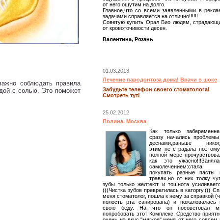
от него ощутим на долго.
Главное,что со всеми заявленными в рекла
задачами справляется на отлично!!!!!!
Советую купить Орал Био людям, страдающ
от кровоточивости десен.
Валентина, Рязань
01.03.2013
Лечение пародонтоза дома! Врачи в шоке
важно соблюдать правила
Забудьте телефон своего стоматолога!
дой с солью. Это поможет
Смотреть тут!
25.02.2012
Полина. Москва
Как только забеременне
сразу начались проблемы
деснами,раньше никог
этим не страдала поэтому
полной мере прочувствова
как это ужасно!!!Заняла
самолечением:стала
покупать разные пасты 
травах,но от них толку чут
зубы только желтеют и тошнота усиливаетс
(((Чистка зубов превратилась в каторгу.((( С
меня стоматолог, пошла к нему за справкой (
полость рта санирована) и пожаловалась 
свою беду. На что он посоветовал м
попробовать этот Комплекс. Средство приятн
очень на вкус,"мягкое",меня от него совсем 