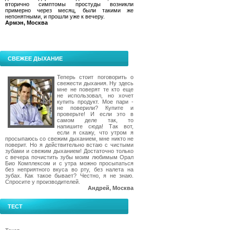
вторично симптомы простуды возникли
примерно через месяц, были такими же
непонятными, и прошли уже к вечеру.
Армэн, Москва
СВЕЖЕЕ ДЫХАНИЕ
Теперь стоит поговорить о
свежести дыхания. Ну здесь
мне не поверят те кто еще
не использовал, но хочет
купить продукт. Мое пари -
не поверили? Купите и
проверьте! И если это в
самом деле так, то
напишите сюда! Так вот,
если я скажу, что утром я
просыпаюсь со свежим дыханием, мне никто не
поверит. Но я действительно встаю с чистыми
зубами и свежим дыханием! Достаточно только
с вечера почистить зубы моим любимым Орал
Био Комплексом и с утра можно просыпаться
без неприятного вкуса во рту, без налета на
зубах. Как такое бывает? Честно, я не знаю.
Спросите у производителей.
Андрей, Москва
ТЕСТ