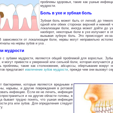
проблемы здоровья, такие как ушные инфекци
мудрости.
Боль в ухе и зубная боль
Зубная боль может быть от легкой, до тяжел
одной или обеих сторонах верхней и нижней 
локализации боли, иногда может дойти до ух
наоборот, некоторые боли в ухе излучают в о
вызывая зубную боль. Это происходит из-за
В зависимости от локализации боли, нервы могут неправильно истолко
игналы на нервы зубов и уха .
ми мудрости
е с зубами мудрости, являются общей проблемой для взрослых. Зуб
 и могут привести к умеренной или сильной боли, которая излучается 
ь проблемы, такие как столкновение, абсцессы, обертывание вокруг н
огов предлагают
извлечение зубов мудрости
, прежде чем они вызовут с
т бактериями, которые являются вредными и
ны, нарывы, и другие повреждения в ротовой
ызвать инфекцию. Если ее не лечить, инфекция
спространиться и на другие области головы, в
да бывает трудно понять, что ушная инфекция
ости рта или зубов. Для определения следует
гу.