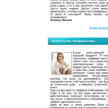
тошнило, я смогла спокойно чистить зубы д
раза в день, а то и три, результат стал заме
где-то через неделю .Десны стали мень
кровоточить, а потом и вовсе все наладилось.
Я была в восторге!!! Мужу моему то
понравилось!
Полина, Москва
Архив новост
ПОЛОСТЬ РТА. ПРОФИЛАКТИКА
Очень качественный
хороший продукт!!!. Я оче
тщательно подбираю пасту
связи с тем, что у меня оч
чувствительные зубы. 
каждую пасту переношу. А в
с Орал Био таких проблем 
возникает. Сразу при перв
применении почувствова
разницу. Ни боли, ни дискомфорта. Са
ощущение после этой пасты особое - как буд
не почистили зубы , а именнно отчистили 
всего.
Еще я в восторге от эффекта отбеливания. Хо
кофе я не пью, но вот курю достаточно.
действительно помогает, естественно не та
как после стомотологического отбеливания, 
эффект однозначно есть.
Даже на вкус и запах комплекс Орал б
отличается от других паст, порошков и проче