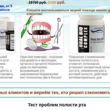
руб.
19750 руб.
-
19300
м, от 5
ваться
Спешите воспользоваться акцией помощи нашим 
клиентам!
НАПИШИТЕ НАМ
ьский
Орал био комплекс - спасение
Показания к применению:
и рта!
при диабете и бесплодии,
болезни полости рта,
ению
артрозе и артрите! Нанесите
стоматит, полоскание
тв
удар по бактериям,
устраняет неприятный запа
донта, а
вызывающим эти
изо рта, заживлению ран в
становить
заболевания! Израильские
ротовой полости, действует
оболочек
био технологии уже в России!
антибактериально, для
вает
профилактики кариеса,
ньшает
воспаления десен, гингивита
бов и
гиперестезии зубов,
пародонтозе и кандидозе, п
тов и вернём тех,
кто решил сэкономить или пер
аденоидах, ангинах, острых
тонзиллитах, воспалительн
заболевания горла, при
Тест проблем полости рта
респираторных заболевания
при гриппе/простудных