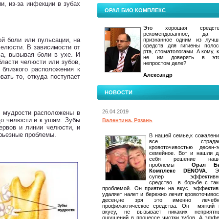
и, из-за инфекции в зубах
ОРАЛ БИО КОМПЛЕКС
Это хорошая средств
рекомендованное, да
ой боли или пульсации, на
признанное одним из лучш
средств для гигиены полос
челюсти. В зависимости от
рта, стоматологами. А кому, 
а, вызывая боли в ухе. И
не им доверять в эт
бласти челюсти или зубов,
непростом деле?
 близкого расположения к
Александр
вать то, откуда поступает
НОВОСТИ
26.04.2019
ы мудрости расположены в
до челюсти и к ушам. Зубы
Валентина. Рязань
ервов и линии челюсти, и
ерьезные проблемы.
В нашей семье,к сожалени
все страдаю
кровоточивостью десен-э
семейное. Вот и нашли д
себя решение наш
проблемы -
Орал Б
Комплекс DENOVA
. Э
супер эффективн
средство в борьбе с так
проблемой. Он приятен на вкус, эффектив
удаляет налет и бережно лечит кровоточивос
десен,не зря это именно лечебн
профилактическое средства. Он мягкий 
вкусу, не вызывает никаких неприятн
ощущений в процессе чистки зубов. А эффе