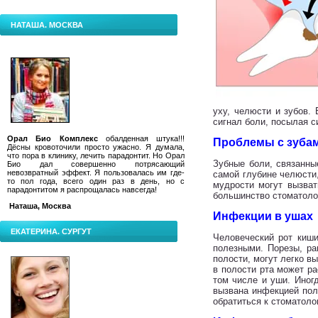
НАТАША. МОСКВА
уху, челюсти и зубов. 
сигнал боли, посылая с
Орал Био Комплекс
обалденная штука!!!
Проблемы с зуба
Дёсны кровоточили просто ужасно. Я думала,
что пора в клинику, лечить парадонтит.
Но Орал
Зубные боли, связанны
Био дал совершенно потрясающий
невозвратный эффект. Я пользовалась им где-
самой глубине челюсти,
то пол года, всего один раз в день, но с
мудрости могут вызват
парадонтитом я распрощалась навсегда!
большинство стоматол
Наташа, Москва
Инфекции в ушах
ЕКАТЕРИНА. СУРГУТ
Человеческий рот киши
полезными. Порезы, ра
полости, могут легко в
в полости рта может ра
том числе и уши. Иног
вызвана инфекцией пол
обратиться к стоматоло