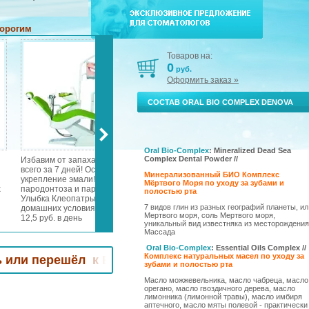
дорогим
Товаров на:
0
руб.
Оформить заказ »
СОСТАВ ORAL BIO COMPLEX DENOVA
Oral Bio-Complex
: Mineralized Dead Sea
Complex Dental Powder //
Избавим от запаха изо рта
Эксклюзивное предложение
Уни
всего за 7 дней! Осветление и
для стоматологов!
ком
Минерализованный БИО Комплекс
укрепление эмали! Лечение
Специальные цены и подарки!
Спо
Мёртвого Моря по уходу за зубами и
х
пародонтоза и пародонтита!
Мы возвращаем к Вам
мин
полостью рта
Улыбка Клеопатры в
клиентов, которые уже хотели
тка
7 видов глин из разных географий планеты, ил
домашних условиях всего за
уйти к Вашим конкурентам.
так
Мертвого моря, соль Мертвого моря,
12,5 руб. в день
тро
уникальный вид известняка из месторождения
нос
Массада
х,
зуб
чув
Oral Bio-Complex
: Essential Oils Complex //
ри
Комплекс натуральных масел по уходу за
дёс
ешёл к Вашим конкурентам! Звоните - +7 4912 99
зубами и полостью рта
ые
Масло можжевельника, масло чабреца, масло
орегано, масло гвоздичного дерева, масло
х,
лимонника (лимонной травы), масло имбиря
аптечного, масло мяты полевой - практически