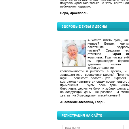
покупаю Орал Био только на этом сайте цел
избежания подделок.
Вера, Ярославль
ЗДОРОВЫЕ ЗУБЫ И ДЕСНЫ
А хотите иметь зубы, как
негров? Белые, крепки
блестящие, здоровы
чистые? Средство ес
отличное -
Орал б
комплекс
. При чистке зуб
им происходит бережн
удаление налета
зубов,устранение
кровоточивости и рыхлости в деснах, и 
защищает их от воспаления (десны). Приятн
вкус - освежает полость рта. Эффект 
комплекса чувствуется сразу после первого 
применения - зубы весь день чисты
блестящие, десны не болят и зубная щетка у
на следующий день - не розовая... И главн
хватает на 3 месяца почти всей семье!!!
Анастасия Олеговна, Тверь
РЕГИСТРАЦИЯ НА САЙТЕ