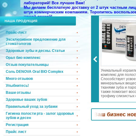
лабораторий!
Все лучшее Вам!
Мы делаем бесплатную доставку от 2 штук частным лица
штук коммерческим компаниям. Торопитесь воспользо
нашей акцией!
НАША ПРОДУКЦИЯ
Прайс-лист
Эксклюзивное предложение для
стоматологов
Здоровые зубы и десны. Статьи
Орал био комплекс
Отзыв покупательницы
 запаха изо рта
Эксклюзивное предложение
Уникальный израил
Соль DENOVA Oral BIO Complex
 дней! Осветление и
для стоматологов!
комплекс для полост
Много отзывов
 эмали! Лечение
Специальные цены и подарки!
Способствует усво
а и пародонтита!
Мы возвращаем к Вам
минеральных вещес
Улыбнитесь!
еопатры в
клиентов, которые уже хотели
тканями зуба и паро
словиях всего за
уйти к Вашим конкурентам.
также помогает вос
Ваши отзывы
 день
трофику слизистых 
Здоровье ваших зубов
носоглотки. Отбели
зубную эмаль. Уме
Правильный уход за зубами
чувствительность зу
дёсен.
оматологов! Привлечем
Гигиена полости рта - залог здоровья
в Ваш бизнес новых клиен
зубов и десен
Регистрация
Прайс лист