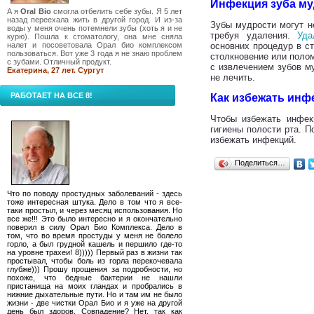
Инфекция зуба м
А я
Oral Bio
смогла отбелить себе зубы. Я 5 лет
назад переехала жить в другой город. И из-за
Зубы мудрости могут н
воды у меня очень потемнели зубы (хоть я и не
требуя удаления.
Уда
курю). Пошла к стоматологу, она мне сняла
налет и посоветовала Орал био комплексом
основних процедур в ст
пользоваться. Вот уже 3 года я не знаю проблем
столкновение или полом
с зубами. Отличный продукт.
с извлечением зубов му
Екатерина, 27 лет. Сургут
не лечить.
РАБОТАЕТ НА ВСЕ 8!
Как избежать инф
Чтобы избежать инфек
гигиены полости рта. 
избежать инфекций.
Поделиться…
Что по поводу простудных заболеваний - здесь
тоже интересная штука. Дело в том что я все-
таки простыл, и через месяц использования. Но
все же!!! Это было интересно и я окончательно
поверил в силу Орал Био Комплекса. Дело в
том, что во время простуды у меня не болело
горло, а был грудной кашель и першило где-то
на уровне трахеи! 8))))) Первый раз в жизни так
простывал, чтобы боль из горла перекочевала
глубже))) Прошу прощения за подробности, но
похоже, что бедные бактерии не нашли
пристанища на моих гландах и пробрались в
нижние дыхательные пути. Но и там им не было
жизни - две чистки Орал Био и я уже на другой
день был здоров. Совпадение? Нет, так как