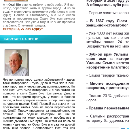
который в 1816 году у
А обладатель зуба ре
А я
Oral Bio
смогла отбелить себе зубы. Я 5 лет
назад переехала жить в другой город. И из-за
воды у меня очень потемнели зубы (хоть я и не
- Первые золотые колон
курю). Пошла к стоматологу, она мне сняла
налет и посоветовала Орал био комплексом
- В 1867 году Люси
пользоваться. Вот уже 3 года я не знаю проблем
женщиной-стоматолог
с зубами. Отличный продукт.
Екатерина, 27 лет. Сургут
- Уже 4000 лет назад ж
пульпит, так как лечи
РАБОТАЕТ НА ВСЕ 8!
китайцы знали 24 то
Воздействуя на них мо
- Зубной врач Уильям
свое имя в историю
Уильям Семпл изготов
изобретение благотвор
- Самой твердой тканью
Что по поводу простудных заболеваний - здесь
тоже интересная штука. Дело в том что я все-
- Многие исследоват
таки простыл, и через месяц использования. Но
вещества, припятств
все же!!! Это было интересно и я окончательно
поверил в силу Орал Био Комплекса. Дело в
- Только 20 % добывае
том, что во время простуды у меня не болело
боров
горло, а был грудной кашель и першило где-то
на уровне трахеи! 8))))) Первый раз в жизни так
простывал, чтобы боль из горла перекочевала
- Правша пережевывае
глубже))) Прошу прощения за подробности, но
похоже, что бедные бактерии не нашли
- Самыми распростран
пристанища на моих гландах и пробрались в
которому бы удалось из
нижние дыхательные пути. Но и там им не было
жизни - две чистки Орал Био и я уже на другой
день был здоров. Совпадение? Нет, так как