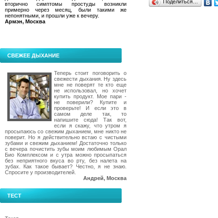
Поделиться…
вторично симптомы простуды возникли
примерно через месяц, были такими же
непонятными, и прошли уже к вечеру.
Армэн, Москва
СВЕЖЕЕ ДЫХАНИЕ
Теперь стоит поговорить о
свежести дыхания. Ну здесь
мне не поверят те кто еще
не использовал, но хочет
купить продукт. Мое пари -
не поверили? Купите и
проверьте! И если это в
самом деле так, то
напишите сюда! Так вот,
если я скажу, что утром я
просыпаюсь со свежим дыханием, мне никто не
поверит. Но я действительно встаю с чистыми
зубами и свежим дыханием! Достаточно только
с вечера почистить зубы моим любимым Орал
Био Комплексом и с утра можно просыпаться
без неприятного вкуса во рту, без налета на
зубах. Как такое бывает? Честно, я не знаю.
Спросите у производителей.
Андрей, Москва
ТЕСТ