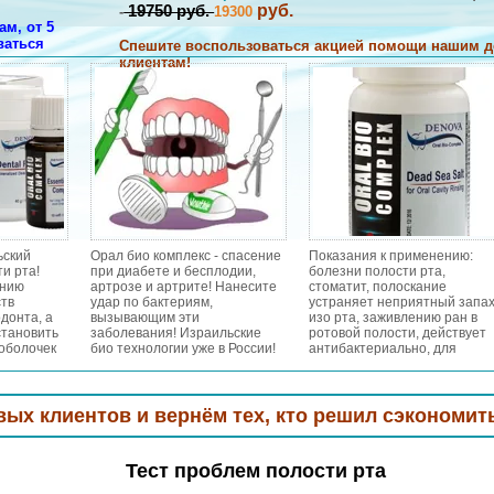
руб.
19750 руб.
-
19300
м, от 5
ваться
Спешите воспользоваться акцией помощи нашим 
клиентам!
НАПИШИТЕ НАМ
ьский
Орал био комплекс - спасение
Показания к применению:
и рта!
при диабете и бесплодии,
болезни полости рта,
ению
артрозе и артрите! Нанесите
стоматит, полоскание
тв
удар по бактериям,
устраняет неприятный запа
донта, а
вызывающим эти
изо рта, заживлению ран в
становить
заболевания! Израильские
ротовой полости, действует
оболочек
био технологии уже в России!
антибактериально, для
вает
профилактики кариеса,
ньшает
воспаления десен, гингивита
бов и
гиперестезии зубов,
пародонтозе и кандидозе, п
тов и вернём тех,
кто решил сэкономить или пер
аденоидах, ангинах, острых
тонзиллитах, воспалительн
заболевания горла, при
Тест проблем полости рта
респираторных заболевания
при гриппе/простудных