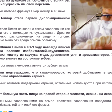
шел на аукционе за 730 фунтов стерлингов.
шил украсить им свой перстень
ки изобрел француз Пьер Фошар в 18 веке
 Тейлор стала первой дипломированной
ители Китая не знали о таком заболевании как
ли его с помощью иглоукалывания. Древние
чки, расположенных на лице и голове.
жно было без вреда помочь больному
 Финли Семпл в 1869 году навсегда вписал
 великих изобритателей-неудачников.
ил жвачку из каучука, меда, древесного угля и ароматизаторов. 
но влияет на состояние зубов.
 организма человека является зубная эмаль
ели подтверждают, что какао-порошок, который добавляют в шо
ующие образованию кариеса
мых алмазов подвержены огранки, остальные используются при изгото
т большую часть пищи на правой стороне челюсти, левша - на лево
енными заболеваниями на земле являются заболевания пародонта.
бежать той или иной его формы.