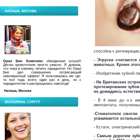
НАТАША. МОСКВА
способна к регенерации
- Этруски считаются
Орал Био Комплекс
обалденная штука!!!
животных. Кроме этог
Дёсны кровоточили просто ужасно. Я думала,
что пора в клинику, лечить парадонтит.
Но Орал
Био дал совершенно потрясающий
- Изобретение зубной 
невозвратный эффект. Я пользовалась им где-
то пол года, всего один раз в день, но с
- На Британских остр
парадонтитом я распрощалась навсегда!
протезирование зубов
Наташа, Москва
не дожидаясь естеств
- В 4 веке до н.э им
ЕКАТЕРИНА. СУРГУТ
имплантаты, полученны
-Стоматологи смогли
усваивается остально
- Кстати, электрически
- Самым дорогим зубо