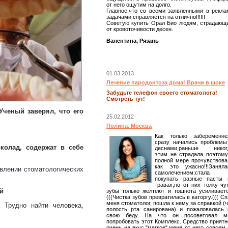
от него ощутим на долго.
Главное,что со всеми заявленными в рекла
задачами справляется на отлично!!!!!!
Советую купить Орал Био людям, страдающ
от кровоточивости десен.
Валентина, Рязань
01.03.2013
Лечение пародонтоза дома! Врачи в шоке
Забудьте телефон своего стоматолога!
Смотреть тут!
Ученый заверял, что его
25.02.2012
Полина. Москва
Как только забеременне
сразу начались проблемы
колад, содержат в себе
деснами,раньше никог
этим не страдала поэтому
полной мере прочувствова
как это ужасно!!!Заняла
влении стоматологических
самолечением:стала
покупать разные пасты 
травах,но от них толку чут
й
зубы только желтеют и тошнота усиливаетс
(((Чистка зубов превратилась в каторгу.((( С
меня стоматолог, пошла к нему за справкой (
 Трудно найти человека,
полость рта санирована) и пожаловалась 
свою беду. На что он посоветовал м
попробовать этот Комплекс. Средство приятн
очень на вкус,"мягкое",меня от него совсем 