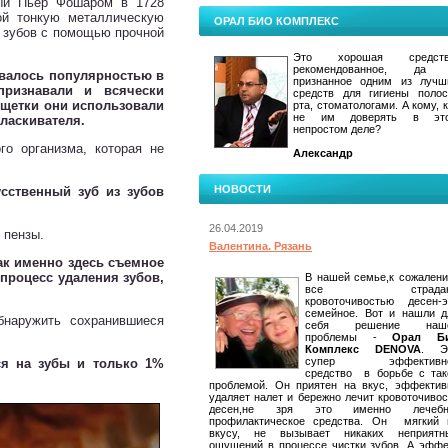
ный Пьер Фошаром в 1728
бой тонкую металлическую
ОРАЛ БИО КОМПЛЕКС
е зубов с помощью прочной
Это хорошая средств
рекомендованное, да
зовалось популярностью в
признанное одним из лучш
признавали и всячески
средств для гигиены полос
 щетки они использовали
рта, стоматологами. А кому, 
не им доверять в эт
оласкивателя.
непростом деле?
го организма, которая не
Александр
НОВОСТИ
сственный зуб из зубов
26.04.2019
 пензы.
Валентина. Рязань
ак именно здесь съемное
процесс удаления зубов,
В нашей семье,к сожалени
все страдаю
кровоточивостью десен-э
семейное. Вот и нашли д
бнаружить сохранившиеся
себя решение наш
проблемы -
Орал Б
Комплекс DENOVA
. Э
супер эффективн
ся на зубы и только 1%
средство в борьбе с так
проблемой. Он приятен на вкус, эффектив
удаляет налет и бережно лечит кровоточивос
десен,не зря это именно лечебн
профилактическое средства. Он мягкий 
вкусу, не вызывает никаких неприятн
ощущений в процессе чистки зубов. А эффе