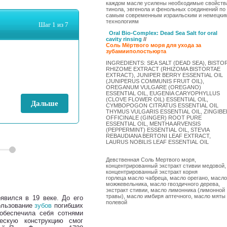
каждом масле усилены необходимые свойств
тинола, эвгенола и фенольных соединений по
самым современным израильским и немецки
технологиям
Oral Bio-Complex
: Dead Sea Salt for oral
cavity rinsin
g
//
Соль
Мёртвого
моря
для
ухода
за
зубами
и
полостью
рта
INGREDIENTS: SEA SALT (DEAD SEA), BISTO
RHIZOME EXTRACT (RHIZOMA BISTORTAE
EXTRACT), JUNIPER BERRY ESSENTIAL OIL
(JUNIPERUS COMMUNIS FRUIT OIL),
OREGANUM VULGARE (OREGANO)
ESSENTIAL OIL, EUGENIA CARYOPHYLLUS
(CLOVE FLOWER OIL) ESSENTIAL OIL,
CYMBOPOGON CITRATUS ESSENTIAL OIL
THYMUS VULGARIS ESSENTIAL OIL, ZINGIBE
OFFICINALE (GINGER) ROOT PURE
ESSENTIAL OIL, MENTHA ARVENSIS
(PEPPERMINT) ESSENTIAL OIL, STEVIA
REBAUDIANA BERTONI LEAF EXTRACT,
LAURUS NOBILIS LEAF ESSENTIAL OIL
Девственная Соль Мертвого моря,
концентрированный экстракт стивии медовой,
концентрированный экстракт корня
горлеца масло чабреца, масло орегано, масло
можжевельника, масло гвоздичного дерева,
экстракт стивии, масло лимонника (лимонной
травы), масло имбиря аптечного, масло мяты
явился в 19 веке. До его
полевой
ользование
зубов
погибших
обеспечила себя сотнями
ескую конструкцию смог