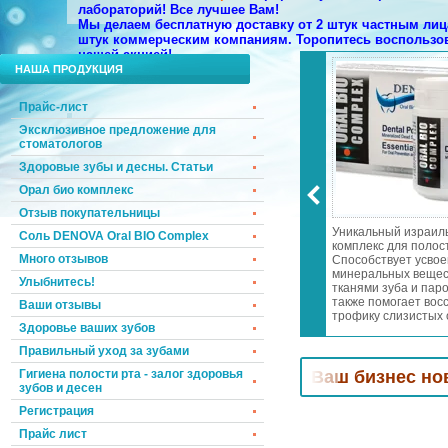
лабораторий!
Все лучшее Вам!
Мы делаем бесплатную доставку от 2 штук частным лица
штук коммерческим компаниям. Торопитесь воспользо
нашей акцией!
НАША ПРОДУКЦИЯ
Прайс-лист
Эксклюзивное предложение для
стоматологов
Здоровые зубы и десны. Статьи
Орал био комплекс
Отзыв покупательницы
 запаха изо рта
Эксклюзивное предложение
Уникальный израил
Соль DENOVA Oral BIO Complex
 дней! Осветление и
для стоматологов!
комплекс для полост
Много отзывов
 эмали! Лечение
Специальные цены и подарки!
Способствует усво
а и пародонтита!
Мы возвращаем к Вам
минеральных вещес
Улыбнитесь!
еопатры в
клиентов, которые уже хотели
тканями зуба и паро
словиях всего за
уйти к Вашим конкурентам.
также помогает вос
Ваши отзывы
 день
трофику слизистых 
Здоровье ваших зубов
носоглотки. Отбели
зубную эмаль. Уме
Правильный уход за зубами
чувствительность зу
дёсен.
оматологов! Привлечем
Гигиена полости рта - залог здоровья
в Ваш бизнес новых клиен
зубов и десен
Регистрация
Прайс лист