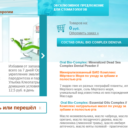
дорогим
Товаров на:
0
руб.
Оформить заказ »
СОСТАВ ORAL BIO COMPLEX DENOVA
Oral Bio-Complex
: Mineralized Dead Sea
Complex Dental Powder //
Избавим от запаха изо рта
Эксклюзивное предложение
Уни
всего за 7 дней! Осветление и
для стоматологов!
ком
Минерализованный БИО Комплекс
укрепление эмали! Лечение
Специальные цены и подарки!
Спо
Мёртвого Моря по уходу за зубами и
х
пародонтоза и пародонтита!
Мы возвращаем к Вам
мин
полостью рта
Улыбка Клеопатры в
клиентов, которые уже хотели
тка
7 видов глин из разных географий планеты, ил
домашних условиях всего за
уйти к Вашим конкурентам.
так
Мертвого моря, соль Мертвого моря,
12,5 руб. в день
тро
уникальный вид известняка из месторождения
нос
Массада
х,
зуб
чув
Oral Bio-Complex
: Essential Oils Complex //
ри
Комплекс натуральных масел по уходу за
дёс
ешёл к Вашим конкурентам! Звоните - +7 4912 99
зубами и полостью рта
ые
Масло можжевельника, масло чабреца, масло
орегано, масло гвоздичного дерева, масло
х,
лимонника (лимонной травы), масло имбиря
аптечного, масло мяты полевой - практически