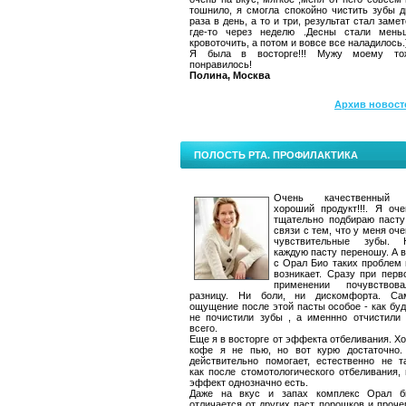
тошнило, я смогла спокойно чистить зубы д
раза в день, а то и три, результат стал заме
где-то через неделю .Десны стали мень
кровоточить, а потом и вовсе все наладилось.
Я была в восторге!!! Мужу моему то
понравилось!
Полина, Москва
Архив новост
ПОЛОСТЬ РТА. ПРОФИЛАКТИКА
Очень качественный
хороший продукт!!!. Я оче
тщательно подбираю пасту
связи с тем, что у меня оч
чувствительные зубы. 
каждую пасту переношу. А в
с Орал Био таких проблем 
возникает. Сразу при перв
применении почувствова
разницу. Ни боли, ни дискомфорта. Са
ощущение после этой пасты особое - как буд
не почистили зубы , а именнно отчистили 
всего.
Еще я в восторге от эффекта отбеливания. Хо
кофе я не пью, но вот курю достаточно.
действительно помогает, естественно не та
как после стомотологического отбеливания, 
эффект однозначно есть.
Даже на вкус и запах комплекс Орал б
отличается от других паст, порошков и проче