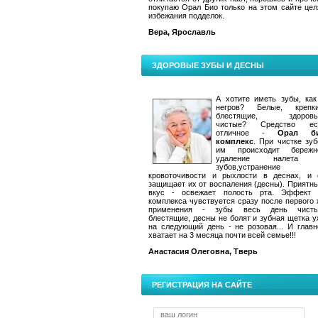
покупаю Орал Био только на этом сайте цел
избежания подделок.
Вера, Ярославль
ЗДОРОВЫЕ ЗУБЫ И ДЕСНЫ
А хотите иметь зубы, как
негров? Белые, крепки
блестящие, здоровы
чистые? Средство ес
отличное -
Орал б
комплекс
. При чистке зуб
им происходит бережн
удаление налета
зубов,устранение
кровоточивости и рыхлости в деснах, и 
защищает их от воспаления (десны). Приятн
вкус - освежает полость рта. Эффект 
комплекса чувствуется сразу после первого 
применения - зубы весь день чисты
блестящие, десны не болят и зубная щетка у
на следующий день - не розовая... И главн
хватает на 3 месяца почти всей семье!!!
Анастасия Олеговна, Тверь
РЕГИСТРАЦИЯ НА САЙТЕ