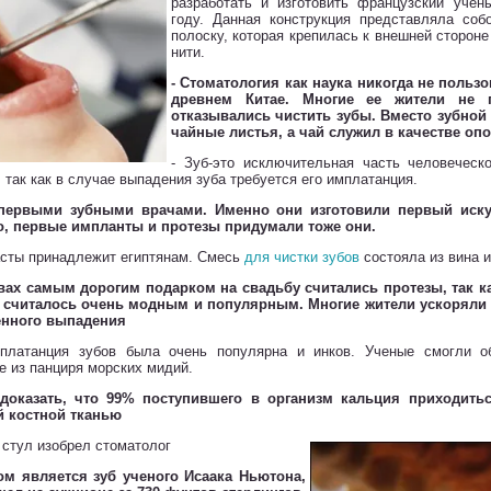
разработать и изготовить французский уче
году. Данная конструкция представляла со
полоску, которая крепилась к внешней сторон
нити.
- Стоматология как наука никогда не поль
древнем Китае. Многие ее жители не 
отказывались чистить зубы. Вместо зубной
чайные листья, а чай служил в качестве оп
- Зуб-это исключительная часть человеческо
, так как в случае выпадения зуба требуется его имплатанция.
 первыми зубными врачами. Именно они изготовили первый иску
о, первые импланты и протезы придумали тоже они.
пасты принадлежит египтянам. Смесь
для чистки зубов
состояла из вина и
овах самым дорогим подарком на свадьбу считались протезы, так к
 считалось очень модным и популярным. Многие жители ускоряли 
енного выпадения
платанция зубов была очень популярна и инков. Ученые смогли о
е из панциря морских мидий.
 доказать, что 99% поступившего в организм кальция приходить
й костной тканью
й стул изобрел стоматолог
м является зуб ученого Исаака Ньютона,