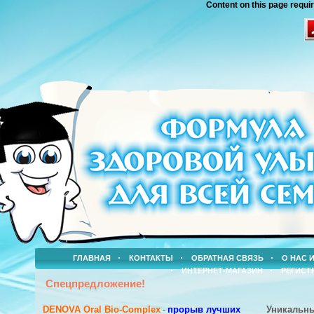
Content on this page requi
ГЛАВНАЯ
КОНТАКТЫ
ОБРАТНАЯ СВЯЗЬ
О НАС 
ИНТЕРНЕТ-МАГАЗИН
РЕГИСТ
Спецпредложение!
DENOVA Oral Bio-Complex
-
прорыв лучших
Уникальн