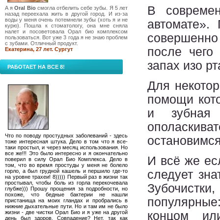
В совреме
А я
Oral Bio
смогла отбелить себе зубы. Я 5 лет
назад переехала жить в другой город. И из-за
воды у меня очень потемнели зубы (хоть я и не
автомате».
курю). Пошла к стоматологу, она мне сняла
налет и посоветовала Орал био комплексом
совершенно 
пользоваться. Вот уже 3 года я не знаю проблем
с зубами. Отличный продукт.
после чего
Екатерина, 27 лет. Сургут
запах изо р
РАБОТАЕТ НА ВСЕ 8!
Для некото
помощи кото
и зубная
ополаскива
Что по поводу простудных заболеваний - здесь
остановимся
тоже интересная штука. Дело в том что я все-
таки простыл, и через месяц использования. Но
все же!!! Это было интересно и я окончательно
И всё же ес
поверил в силу Орал Био Комплекса. Дело в
том, что во время простуды у меня не болело
горло, а был грудной кашель и першило где-то
следует зна
на уровне трахеи! 8))))) Первый раз в жизни так
простывал, чтобы боль из горла перекочевала
Зубочистк
глубже))) Прошу прощения за подробности, но
похоже, что бедные бактерии не нашли
популярные
пристанища на моих гландах и пробрались в
нижние дыхательные пути. Но и там им не было
жизни - две чистки Орал Био и я уже на другой
концом и
день был здоров. Совпадение? Нет, так как