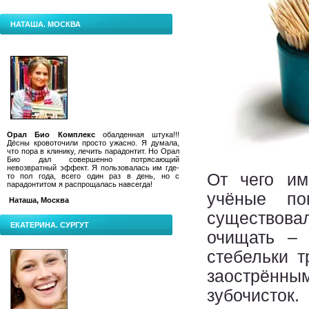
НАТАША. МОСКВА
Орал Био Комплекс
обалденная штука!!!
Дёсны кровоточили просто ужасно. Я думала,
что пора в клинику, лечить парадонтит.
Но Орал
Био дал совершенно потрясающий
невозвратный эффект. Я пользовалась им где-
От чего им
то пол года, всего один раз в день, но с
парадонтитом я распрощалась навсегда!
учёные п
Наташа, Москва
существова
ЕКАТЕРИНА. СУРГУТ
очищать – 
стебельки 
заострённ
зубочисток.