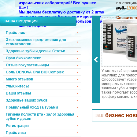
израильских лабораторий!
Все лучшее
по
специа
Вам!
руб.
1930
Мы делаем бесплатную доставку от 2 штук
частным лицам, от 5 штук коммерческим
Спешите в
компаниям. Торопитесь воспользоваться
НАША ПРОДУКЦИЯ
нашим дор
нашей акцией!
НАПИШИТЕ
Прайс-лист
Эксклюзивное предложение для
стоматологов
Здоровые зубы и десны. Статьи
Орал био комплекс
Отзыв покупательницы
 запаха изо рта
Эксклюзивное предложение
Уникальный израил
Соль DENOVA Oral BIO Complex
 дней! Осветление и
для стоматологов!
комплекс для полост
Много отзывов
 эмали! Лечение
Специальные цены и подарки!
Способствует усво
а и пародонтита!
Мы возвращаем к Вам
минеральных вещес
Улыбнитесь!
еопатры в
клиентов, которые уже хотели
тканями зуба и паро
словиях всего за
уйти к Вашим конкурентам.
также помогает вос
Ваши отзывы
 день
трофику слизистых 
Здоровье ваших зубов
носоглотки. Отбели
зубную эмаль. Уме
Правильный уход за зубами
чувствительность зу
дёсен.
оматологов! Привлечем
Гигиена полости рта - залог здоровья
в Ваш бизнес новых клие
зубов и десен
Регистрация
Прайс лист