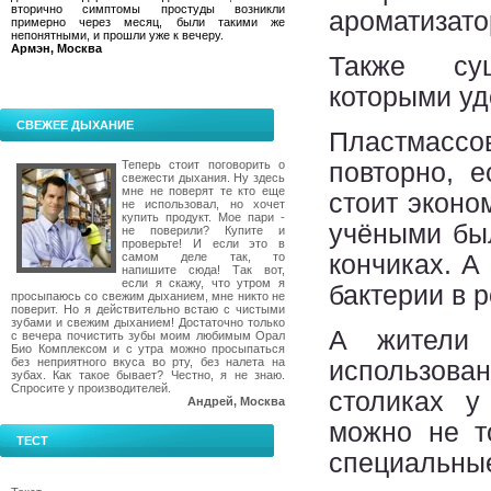
вторично симптомы простуды возникли
ароматизато
примерно через месяц, были такими же
непонятными, и прошли уже к вечеру.
Армэн, Москва
Также сущ
которыми у
СВЕЖЕЕ ДЫХАНИЕ
Пластмассов
Теперь стоит поговорить о
повторно, 
свежести дыхания. Ну здесь
мне не поверят те кто еще
стоит эконо
не использовал, но хочет
купить продукт. Мое пари -
учёными бы
не поверили? Купите и
проверьте! И если это в
самом деле так, то
кончиках. А
напишите сюда! Так вот,
если я скажу, что утром я
бактерии в р
просыпаюсь со свежим дыханием, мне никто не
поверит. Но я действительно встаю с чистыми
зубами и свежим дыханием! Достаточно только
А жители 
с вечера почистить зубы моим любимым Орал
Био Комплексом и с утра можно просыпаться
без неприятного вкуса во рту, без налета на
использован
зубах. Как такое бывает? Честно, я не знаю.
Спросите у производителей.
столиках у
Андрей, Москва
можно не т
ТЕСТ
специальные