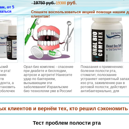
руб.
19750 руб.
-
19300
м, от 5
ваться
Спешите воспользоваться акцией помощи нашим 
клиентам!
НАПИШИТЕ НАМ
ьский
Орал био комплекс - спасение
Показания к применению:
и рта!
при диабете и бесплодии,
болезни полости рта,
ению
артрозе и артрите! Нанесите
стоматит, полоскание
тв
удар по бактериям,
устраняет неприятный запа
донта, а
вызывающим эти
изо рта, заживлению ран в
становить
заболевания! Израильские
ротовой полости, действует
оболочек
био технологии уже в России!
антибактериально, для
вает
профилактики кариеса,
ньшает
воспаления десен, гингивита
бов и
гиперестезии зубов,
пародонтозе и кандидозе, п
в и вернём тех,
кто решил сэкономить или переш
аденоидах, ангинах, острых
тонзиллитах, воспалительн
заболевания горла, при
Тест проблем полости рта
респираторных заболевания
при гриппе/простудных