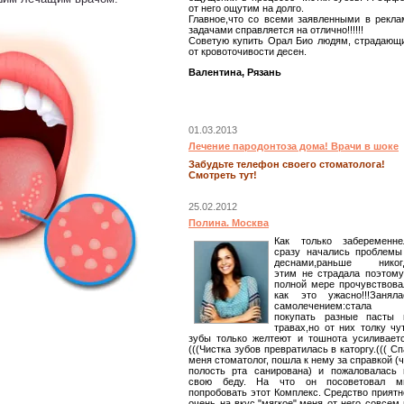
от него ощутим на долго.
Главное,что со всеми заявленными в рекла
задачами справляется на отлично!!!!!!
Советую купить Орал Био людям, страдающ
от кровоточивости десен.
Валентина, Рязань
01.03.2013
Лечение пародонтоза дома! Врачи в шоке
Забудьте телефон своего стоматолога!
Смотреть тут!
25.02.2012
Полина. Москва
Как только забеременне
сразу начались проблемы
деснами,раньше никог
этим не страдала поэтому
полной мере прочувствова
как это ужасно!!!Заняла
самолечением:стала
покупать разные пасты 
травах,но от них толку чут
зубы только желтеют и тошнота усиливаетс
(((Чистка зубов превратилась в каторгу.((( С
меня стоматолог, пошла к нему за справкой (
полость рта санирована) и пожаловалась 
свою беду. На что он посоветовал м
попробовать этот Комплекс. Средство приятн
очень на вкус,"мягкое",меня от него совсем 