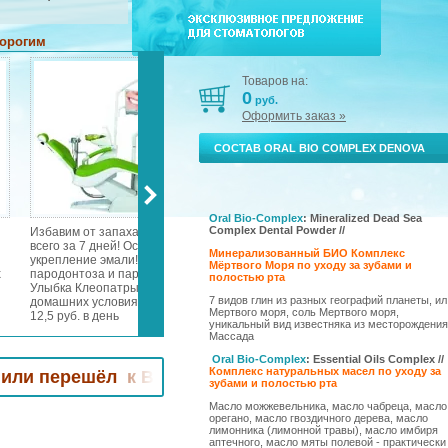
дорогим
Товаров на:
0
руб.
Оформить заказ »
СОСТАВ ORAL BIO COMPLEX DENOVA
Oral Bio-Complex
: Mineralized Dead Sea
Complex Dental Powder //
Избавим от запаха изо рта
Эксклюзивное предложение
Уни
всего за 7 дней! Осветление и
для стоматологов!
ком
Минерализованный БИО Комплекс
укрепление эмали! Лечение
Специальные цены и подарки!
Спо
Мёртвого Моря по уходу за зубами и
х
пародонтоза и пародонтита!
Мы возвращаем к Вам
мин
полостью рта
Улыбка Клеопатры в
клиентов, которые уже хотели
тка
7 видов глин из разных географий планеты, ил
домашних условиях всего за
уйти к Вашим конкурентам.
так
Мертвого моря, соль Мертвого моря,
12,5 руб. в день
тро
уникальный вид известняка из месторождения
нос
Массада
х,
зуб
чув
Oral Bio-Complex
: Essential Oils Complex //
ри
Комплекс натуральных масел по уходу за
дёс
ёл к Вашим конкурентам! Звоните - +7 4912 9967
зубами и полостью рта
ые
Масло можжевельника, масло чабреца, масло
орегано, масло гвоздичного дерева, масло
х,
лимонника (лимонной травы), масло имбиря
аптечного, масло мяты полевой - практически