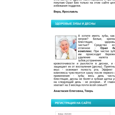
покупаю Орал Био только на этом сайте цел
избежания подделок.
Вера, Ярославль
ЗДОРОВЫЕ ЗУБЫ И ДЕСНЫ
А хотите иметь зубы, как
негров? Белые, крепки
блестящие, здоровы
чистые? Средство ес
отличное -
Орал б
комплекс
. При чистке зуб
им происходит бережн
удаление налета
зубов,устранение
кровоточивости и рыхлости в деснах, и 
защищает их от воспаления (десны). Приятн
вкус - освежает полость рта. Эффект 
комплекса чувствуется сразу после первого 
применения - зубы весь день чисты
блестящие, десны не болят и зубная щетка у
на следующий день - не розовая... И главн
хватает на 3 месяца почти всей семье!!!
Анастасия Олеговна, Тверь
РЕГИСТРАЦИЯ НА САЙТЕ