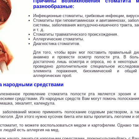
Причины возникновения стоматита 
разнообразные:
Инфекционные стоматиты, грибковые инфекции, вирусны
Стоматиты при гиповитаминозах и авитаминозах, забо
системы, заболевания желудочно-кишечного тракта, з
и т. д.
Стоматиты травматического происхождения.
Аллергические стоматиты.
Диагностика стоматитов.
Для того, чтобы врач мог поставить правильный ди
анамнез и провести осмотр полости рта. В боль
достаточно лишь осмотра и опроса, но в некоторы
проведено дополнительное специальное исследов
элемента поражения, биохимический и общий
аллергических проб.
а
народными средствами
лезненное проявление стоматита полости рта является эрозия и
ческими средствами. Из народных средств Вам могут помочь полоскани
омашка, эвкалипт, календула.
 заболеваний можно применять полоскание содовым раствором, а та
люголя. Для этого нужно кусочек бинта или ваты пропитать люголем и 
стоматит, то можете воспользоваться медом и картофелем. Однако так
их людей есть аллергия на мед.
, как начать лечиться народными средствами, проконсультируйтесь с В