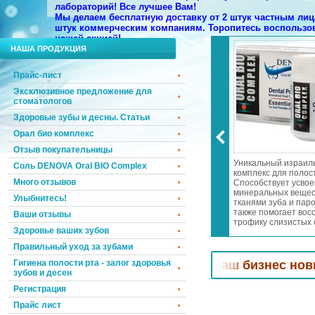
лабораторий!
Все лучшее Вам!
Мы делаем бесплатную доставку от 2 штук частным лица
штук коммерческим компаниям. Торопитесь воспользо
нашей акцией!
НАША ПРОДУКЦИЯ
Прайс-лист
Эксклюзивное предложение для
стоматологов
Здоровые зубы и десны. Статьи
Орал био комплекс
Отзыв покупательницы
 запаха изо рта
Эксклюзивное предложение
Уникальный израил
Соль DENOVA Oral BIO Complex
 дней! Осветление и
для стоматологов!
комплекс для полост
Много отзывов
 эмали! Лечение
Специальные цены и подарки!
Способствует усво
а и пародонтита!
Мы возвращаем к Вам
минеральных вещес
Улыбнитесь!
еопатры в
клиентов, которые уже хотели
тканями зуба и паро
словиях всего за
уйти к Вашим конкурентам.
также помогает вос
Ваши отзывы
 день
трофику слизистых 
Здоровье ваших зубов
носоглотки. Отбели
зубную эмаль. Уме
Правильный уход за зубами
чувствительность зу
дёсен.
атологов! Привлечем
Гигиена полости рта - залог здоровья
в Ваш бизнес новых клиенто
зубов и десен
Регистрация
Прайс лист