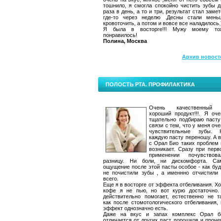
тошнило, я смогла спокойно чистить зубы д
раза в день, а то и три, результат стал заме
где-то через неделю .Десны стали мень
кровоточить, а потом и вовсе все наладилось.
Я была в восторге!!! Мужу моему то
понравилось!
Полина, Москва
Архив новост
ПОЛОСТЬ РТА. ПРОФИЛАКТИКА
Очень качественный
хороший продукт!!!. Я оче
тщательно подбираю пасту
связи с тем, что у меня оч
чувствительные зубы. 
каждую пасту переношу. А в
с Орал Био таких проблем 
возникает. Сразу при перв
применении почувствова
разницу. Ни боли, ни дискомфорта. Са
ощущение после этой пасты особое - как буд
не почистили зубы , а именнно отчистили 
всего.
Еще я в восторге от эффекта отбеливания. Хо
кофе я не пью, но вот курю достаточно.
действительно помогает, естественно не та
как после стомотологического отбеливания, 
эффект однозначно есть.
Даже на вкус и запах комплекс Орал б
отличается от других паст, порошков и проче