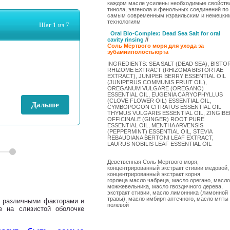
каждом масле усилены необходимые свойств
тинола, эвгенола и фенольных соединений по
самым современным израильским и немецки
технологиям
Oral Bio-Complex
: Dead Sea Salt for oral
cavity rinsin
g
//
Соль
Мёртвого
моря
для
ухода
за
зубами
и
полостью
рта
INGREDIENTS: SEA SALT (DEAD SEA), BISTO
RHIZOME EXTRACT (RHIZOMA BISTORTAE
EXTRACT), JUNIPER BERRY ESSENTIAL OIL
(JUNIPERUS COMMUNIS FRUIT OIL),
OREGANUM VULGARE (OREGANO)
ESSENTIAL OIL, EUGENIA CARYOPHYLLUS
(CLOVE FLOWER OIL) ESSENTIAL OIL,
CYMBOPOGON CITRATUS ESSENTIAL OIL
THYMUS VULGARIS ESSENTIAL OIL, ZINGIBE
OFFICINALE (GINGER) ROOT PURE
ESSENTIAL OIL, MENTHA ARVENSIS
(PEPPERMINT) ESSENTIAL OIL, STEVIA
REBAUDIANA BERTONI LEAF EXTRACT,
LAURUS NOBILIS LEAF ESSENTIAL OIL
Девственная Соль Мертвого моря,
концентрированный экстракт стивии медовой,
концентрированный экстракт корня
горлеца масло чабреца, масло орегано, масло
можжевельника, масло гвоздичного дерева,
экстракт стивии, масло лимонника (лимонной
травы), масло имбиря аптечного, масло мяты
о различными факторами и
полевой
в на слизистой оболочке