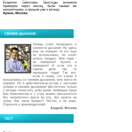
вторично симптомы простуды возникли
примерно через месяц, были такими же
непонятными, и прошли уже к вечеру.
Армэн, Москва
СВЕЖЕЕ ДЫХАНИЕ
Теперь стоит поговорить о
свежести дыхания. Ну здесь
мне не поверят те кто еще
не использовал, но хочет
купить продукт. Мое пари -
не поверили? Купите и
проверьте! И если это в
самом деле так, то
напишите сюда! Так вот,
если я скажу, что утром я
просыпаюсь со свежим дыханием, мне никто не
поверит. Но я действительно встаю с чистыми
зубами и свежим дыханием! Достаточно только
с вечера почистить зубы моим любимым Орал
Био Комплексом и с утра можно просыпаться
без неприятного вкуса во рту, без налета на
зубах. Как такое бывает? Честно, я не знаю.
Спросите у производителей.
Андрей, Москва
ТЕСТ