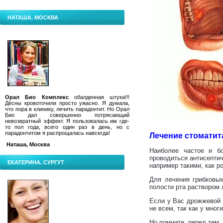
НАТАША. МОСКВА
Орал Био Комплекс
обалденная штука!!!
Дёсны кровоточили просто ужасно. Я думала,
что пора в клинику, лечить парадонтит.
Но Орал
Био дал совершенно потрясающий
невозвратный эффект. Я пользовалась им где-
то пол года, всего один раз в день, но с
парадонтитом я распрощалась навсегда!
Лечение стоматит
Наташа, Москва
Наиболее частое и бо
проводиться антисепти
ЕКАТЕРИНА. СУРГУТ
например такими, как р
Для лечения грибковых
полости рта раствором 
Если у Вас дрожжевой 
не всем, так как у мног
Но помните, перед тем