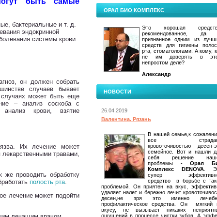
могут быть самые
ОРАЛ БИО КОМПЛЕКС
е, бактериальные и т. д.
Это хорошая средств
левания эндокринной
рекомендованное, да
аболевания системы крови
признанное одним из лучш
средств для гигиены полос
рта, стоматологами. А кому, 
не им доверять в эт
непростом деле?
Александр
агноз, он должен собрать
шинстве случаев бывает
НОВОСТИ
х случаях может быть еще
ание – анализ соскоба с
 анализ крови, взятие
26.04.2019
Валентина. Рязань
В нашей семье,к сожалени
все страдаю
 язва. Их лечение может
кровоточивостью десен-э
семейное. Вот и нашли д
я лекарственными травами,
себя решение наш
проблемы -
Орал Б
Комплекс DENOVA
. Э
к же проводить обработку
супер эффективн
средство в борьбе с так
обработать
полость рта
.
проблемой. Он приятен на вкус, эффектив
удаляет налет и бережно лечит кровоточивос
ое лечение может подойти
десен,не зря это именно лечебн
профилактическое средства. Он мягкий 
вкусу, не вызывает никаких неприятн
ашим лечащим врачом.
ощущений в процессе чистки зубов. А эффе