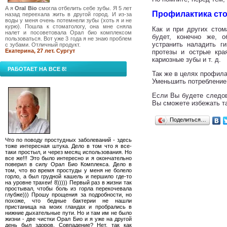
А я
Oral Bio
смогла отбелить себе зубы. Я 5 лет
Профилактика ст
назад переехала жить в другой город. И из-за
воды у меня очень потемнели зубы (хоть я и не
курю). Пошла к стоматологу, она мне сняла
Как и при других стом
налет и посоветовала Орал био комплексом
будет, конечно же, 
пользоваться. Вот уже 3 года я не знаю проблем
устранить наладить г
с зубами. Отличный продукт.
Екатерина, 27 лет. Сургут
протезы и острые кра
кариозные зубы и т. д.
РАБОТАЕТ НА ВСЕ 8!
Так же в целях профила
Уменьшить потребление 
Если Вы будете следов
Вы сможете избежать та
Поделиться…
Что по поводу простудных заболеваний - здесь
тоже интересная штука. Дело в том что я все-
таки простыл, и через месяц использования. Но
все же!!! Это было интересно и я окончательно
поверил в силу Орал Био Комплекса. Дело в
том, что во время простуды у меня не болело
горло, а был грудной кашель и першило где-то
на уровне трахеи! 8))))) Первый раз в жизни так
простывал, чтобы боль из горла перекочевала
глубже))) Прошу прощения за подробности, но
похоже, что бедные бактерии не нашли
пристанища на моих гландах и пробрались в
нижние дыхательные пути. Но и там им не было
жизни - две чистки Орал Био и я уже на другой
день был здоров. Совпадение? Нет, так как