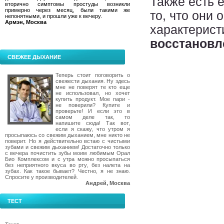
Также есть 
вторично симптомы простуды возникли
примерно через месяц, были такими же
то, что они
непонятными, и прошли уже к вечеру.
Армэн, Москва
характерист
восстановл
СВЕЖЕЕ ДЫХАНИЕ
Теперь стоит поговорить о
свежести дыхания. Ну здесь
мне не поверят те кто еще
не использовал, но хочет
купить продукт. Мое пари -
не поверили? Купите и
проверьте! И если это в
самом деле так, то
напишите сюда! Так вот,
если я скажу, что утром я
просыпаюсь со свежим дыханием, мне никто не
поверит. Но я действительно встаю с чистыми
зубами и свежим дыханием! Достаточно только
с вечера почистить зубы моим любимым Орал
Био Комплексом и с утра можно просыпаться
без неприятного вкуса во рту, без налета на
зубах. Как такое бывает? Честно, я не знаю.
Спросите у производителей.
Андрей, Москва
ТЕСТ