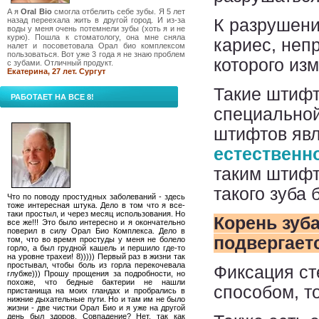
А я
Oral Bio
смогла отбелить себе зубы. Я 5 лет
назад переехала жить в другой город. И из-за
К разрушени
воды у меня очень потемнели зубы (хоть я и не
курю). Пошла к стоматологу, она мне сняла
кариес, неп
налет и посоветовала Орал био комплексом
пользоваться. Вот уже 3 года я не знаю проблем
которого из
с зубами. Отличный продукт.
Екатерина, 27 лет. Сургут
Такие штифт
РАБОТАЕТ НА ВСЕ 8!
специальной
штифтов явля
естественн
таким штифт
такого зуба 
Что по поводу простудных заболеваний - здесь
тоже интересная штука. Дело в том что я все-
таки простыл, и через месяц использования. Но
Корень зуб
все же!!! Это было интересно и я окончательно
поверил в силу Орал Био Комплекса. Дело в
подвергает
том, что во время простуды у меня не болело
горло, а был грудной кашель и першило где-то
на уровне трахеи! 8))))) Первый раз в жизни так
простывал, чтобы боль из горла перекочевала
Фиксация ст
глубже))) Прошу прощения за подробности, но
похоже, что бедные бактерии не нашли
способом, т
пристанища на моих гландах и пробрались в
нижние дыхательные пути. Но и там им не было
жизни - две чистки Орал Био и я уже на другой
день был здоров. Совпадение? Нет, так как