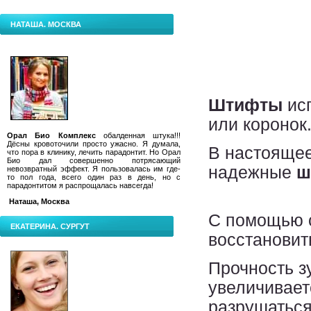
НАТАША. МОСКВА
Штифты
исп
или коронок
Орал Био Комплекс
обалденная штука!!!
Дёсны кровоточили просто ужасно. Я думала,
В настоящее
что пора в клинику, лечить парадонтит.
Но Орал
Био дал совершенно потрясающий
надежные
ш
невозвратный эффект. Я пользовалась им где-
то пол года, всего один раз в день, но с
парадонтитом я распрощалась навсегда!
Наташа, Москва
С помощью с
ЕКАТЕРИНА. СУРГУТ
восстановить
Прочность з
увеличивает
разрушаться