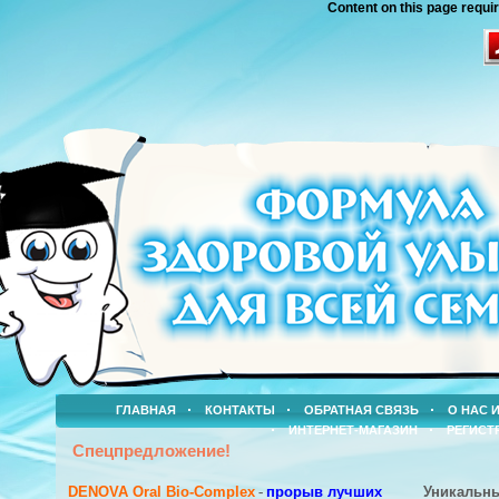
Content on this page requi
ГЛАВНАЯ
КОНТАКТЫ
ОБРАТНАЯ СВЯЗЬ
О НАС 
ИНТЕРНЕТ-МАГАЗИН
РЕГИСТ
Спецпредложение!
DENOVA Oral Bio-Complex
-
прорыв лучших
Уникальн