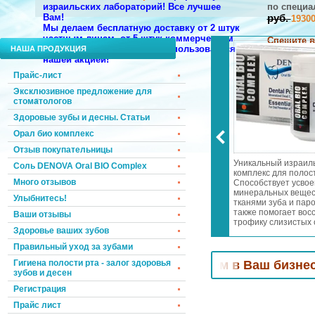
израильских лабораторий!
Все лучшее
по
специа
Вам!
руб.
1930
Мы делаем бесплатную доставку от 2 штук
частным лицам, от 5 штук коммерческим
Спешите в
компаниям. Торопитесь воспользоваться
НАША ПРОДУКЦИЯ
нашим дор
нашей акцией!
НАПИШИТЕ
Прайс-лист
Эксклюзивное предложение для
стоматологов
Здоровые зубы и десны. Статьи
Орал био комплекс
Отзыв покупательницы
 запаха изо рта
Эксклюзивное предложение
Уникальный израил
Соль DENOVA Oral BIO Complex
 дней! Осветление и
для стоматологов!
комплекс для полост
Много отзывов
 эмали! Лечение
Специальные цены и подарки!
Способствует усво
а и пародонтита!
Мы возвращаем к Вам
минеральных вещес
Улыбнитесь!
еопатры в
клиентов, которые уже хотели
тканями зуба и паро
словиях всего за
уйти к Вашим конкурентам.
также помогает вос
Ваши отзывы
 день
трофику слизистых 
Здоровье ваших зубов
носоглотки. Отбели
зубную эмаль. Уме
Правильный уход за зубами
чувствительность зу
дёсен.
ля стоматологов! Привлечем
Гигиена полости рта - залог здоровья
в Ваш бизнес новых 
зубов и десен
Регистрация
Прайс лист