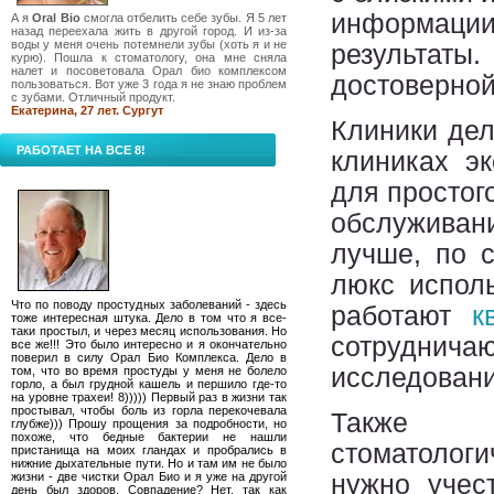
информации,
А я
Oral Bio
смогла отбелить себе зубы. Я 5 лет
назад переехала жить в другой город. И из-за
воды у меня очень потемнели зубы (хоть я и не
результат
курю). Пошла к стоматологу, она мне сняла
налет и посоветовала Орал био комплексом
достоверной
пользоваться. Вот уже 3 года я не знаю проблем
с зубами. Отличный продукт.
Екатерина, 27 лет. Сургут
Клиники дел
РАБОТАЕТ НА ВСЕ 8!
клиниках э
для простог
обслуживан
лучше, по 
люкс исполь
Что по поводу простудных заболеваний - здесь
работают
к
тоже интересная штука. Дело в том что я все-
таки простыл, и через месяц использования. Но
сотруднича
все же!!! Это было интересно и я окончательно
поверил в силу Орал Био Комплекса. Дело в
исследовани
том, что во время простуды у меня не болело
горло, а был грудной кашель и першило где-то
на уровне трахеи! 8))))) Первый раз в жизни так
простывал, чтобы боль из горла перекочевала
Также 
глубже))) Прошу прощения за подробности, но
похоже, что бедные бактерии не нашли
стоматоло
пристанища на моих гландах и пробрались в
нижние дыхательные пути. Но и там им не было
жизни - две чистки Орал Био и я уже на другой
нужно учес
день был здоров. Совпадение? Нет, так как