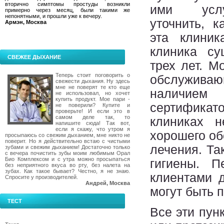
вторично симптомы простуды возникли
ими услу
примерно через месяц, были такими же
непонятными, и прошли уже к вечеру.
уточнить, 
Армэн, Москва
эта клиник
клиника су
СВЕЖЕЕ ДЫХАНИЕ
трех лет. М
Теперь стоит поговорить о
обслуживаю
свежести дыхания. Ну здесь
мне не поверят те кто еще
наличи
не использовал, но хочет
купить продукт. Мое пари -
сертификат
не поверили? Купите и
проверьте! И если это в
самом деле так, то
клиниках н
напишите сюда! Так вот,
если я скажу, что утром я
хорошего об
просыпаюсь со свежим дыханием, мне никто не
поверит. Но я действительно встаю с чистыми
лечения. Та
зубами и свежим дыханием! Достаточно только
с вечера почистить зубы моим любимым Орал
Био Комплексом и с утра можно просыпаться
гигиены. 
без неприятного вкуса во рту, без налета на
зубах. Как такое бывает? Честно, я не знаю.
клиентами 
Спросите у производителей.
Андрей, Москва
могут быть 
ТЕСТ
Все эти пунк