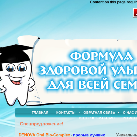
Content on this page requi
ГЛАВНАЯ
КОНТАКТЫ
ОБРАТНАЯ СВЯЗЬ
О НАС 
ИНТЕРНЕТ-МАГАЗИН
РЕГИСТ
Спецпредложение!
DENOVA Oral Bio-Complex
-
прорыв лучших
Уникальн