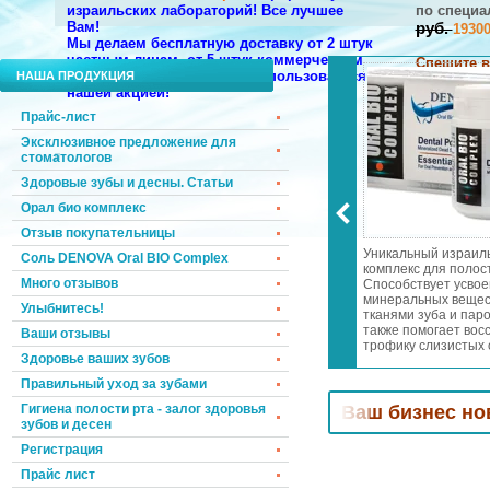
израильских лабораторий!
Все лучшее
по
специа
Вам!
руб.
1930
Мы делаем бесплатную доставку от 2 штук
частным лицам, от 5 штук коммерческим
Спешите в
компаниям. Торопитесь воспользоваться
НАША ПРОДУКЦИЯ
нашим дор
нашей акцией!
НАПИШИТЕ
Прайс-лист
Эксклюзивное предложение для
стоматологов
Здоровые зубы и десны. Статьи
Орал био комплекс
Отзыв покупательницы
 запаха изо рта
Эксклюзивное предложение
Уникальный израил
Соль DENOVA Oral BIO Complex
 дней! Осветление и
для стоматологов!
комплекс для полост
Много отзывов
 эмали! Лечение
Специальные цены и подарки!
Способствует усво
а и пародонтита!
Мы возвращаем к Вам
минеральных вещес
Улыбнитесь!
еопатры в
клиентов, которые уже хотели
тканями зуба и паро
словиях всего за
уйти к Вашим конкурентам.
также помогает вос
Ваши отзывы
 день
трофику слизистых 
Здоровье ваших зубов
носоглотки. Отбели
зубную эмаль. Уме
Правильный уход за зубами
чувствительность зу
дёсен.
томатологов! Привлечем
Гигиена полости рта - залог здоровья
в Ваш бизнес новых кли
зубов и десен
Регистрация
Прайс лист