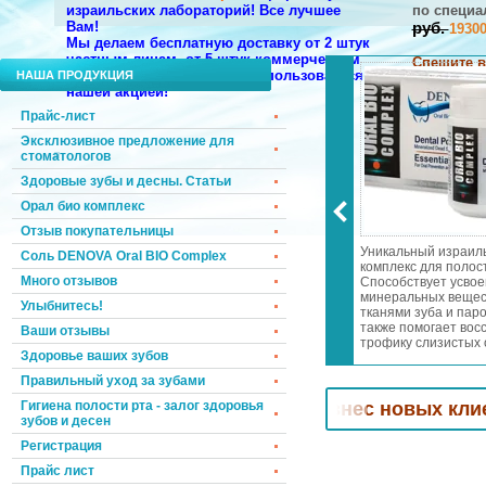
израильских лабораторий!
Все лучшее
по
специа
Вам!
руб.
1930
Мы делаем бесплатную доставку от 2 штук
частным лицам, от 5 штук коммерческим
Спешите в
компаниям. Торопитесь воспользоваться
НАША ПРОДУКЦИЯ
нашим дор
нашей акцией!
НАПИШИТЕ
Прайс-лист
Эксклюзивное предложение для
стоматологов
Здоровые зубы и десны. Статьи
Орал био комплекс
Отзыв покупательницы
 запаха изо рта
Эксклюзивное предложение
Уникальный израил
Соль DENOVA Oral BIO Complex
 дней! Осветление и
для стоматологов!
комплекс для полост
Много отзывов
 эмали! Лечение
Специальные цены и подарки!
Способствует усво
а и пародонтита!
Мы возвращаем к Вам
минеральных вещес
Улыбнитесь!
еопатры в
клиентов, которые уже хотели
тканями зуба и паро
словиях всего за
уйти к Вашим конкурентам.
также помогает вос
Ваши отзывы
 день
трофику слизистых 
Здоровье ваших зубов
носоглотки. Отбели
зубную эмаль. Уме
Правильный уход за зубами
чувствительность зу
дёсен.
огов! Привлечем
Гигиена полости рта - залог здоровья
в Ваш бизнес новых клиентов и
зубов и десен
Регистрация
Прайс лист