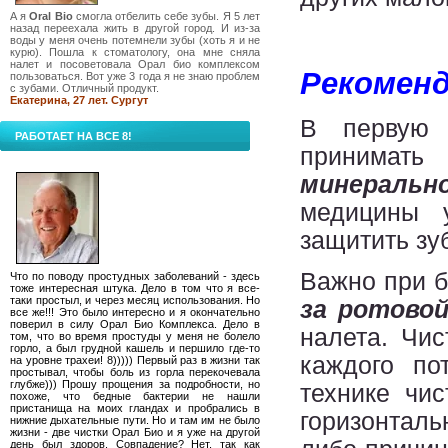
А я
Oral Bio
смогла отбелить себе зубы. Я 5 лет
назад переехала жить в другой город. И из-за
воды у меня очень потемнели зубы (хоть я и не
курю). Пошла к стоматологу, она мне сняла
налет и посоветовала Орал био комплексом
Рекоменд
пользоваться. Вот уже 3 года я не знаю проблем
с зубами. Отличный продукт.
Екатерина, 27 лет. Сургут
В первую 
РАБОТАЕТ НА ВСЕ 8!
принимать
минераль
медицины 
защитить зу
Важно при 
Что по поводу простудных заболеваний - здесь
тоже интересная штука. Дело в том что я все-
таки простыл, и через месяц использования. Но
за ротово
все же!!! Это было интересно и я окончательно
поверил в силу Орал Био Комплекса. Дело в
налета. Чис
том, что во время простуды у меня не болело
горло, а был грудной кашель и першило где-то
каждого по
на уровне трахеи! 8))))) Первый раз в жизни так
простывал, чтобы боль из горла перекочевала
глубже))) Прошу прощения за подробности, но
технике чи
похоже, что бедные бактерии не нашли
пристанища на моих гландах и пробрались в
горизонталь
нижние дыхательные пути. Но и там им не было
жизни - две чистки Орал Био и я уже на другой
день был здоров. Совпадение? Нет, так как