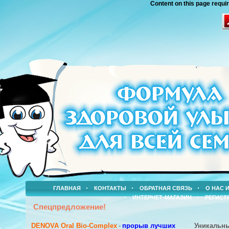
Content on this page requi
ГЛАВНАЯ
КОНТАКТЫ
ОБРАТНАЯ СВЯЗЬ
О НАС 
ИНТЕРНЕТ-МАГАЗИН
РЕГИСТ
Спецпредложение!
DENOVA Oral Bio-Complex
-
прорыв лучших
Уникальн