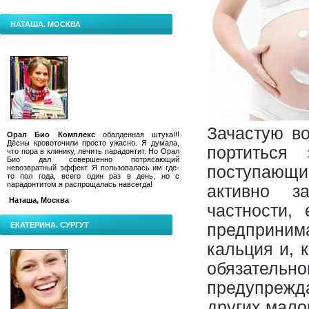
НАТАША. МОСКВА
Зачастую в
Орал Био Комплекс
обалденная штука!!!
Дёсны кровоточили просто ужасно. Я думала,
портиться
что пора в клинику, лечить парадонтит.
Но Орал
Био дал совершенно потрясающий
поступающ
невозвратный эффект. Я пользовалась им где-
то пол года, всего один раз в день, но с
парадонтитом я распрощалась навсегда!
активно з
Наташа, Москва
частности,
ЕКАТЕРИНА. СУРГУТ
предприним
кальция и, 
обязательно
предупрежд
других мало