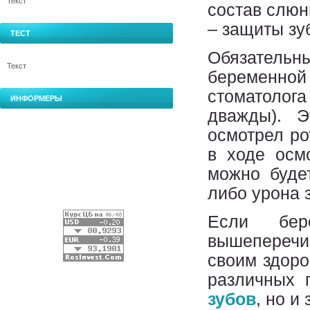
Текст
состав слюн
– защиты зу
ТЕСТ
Обязательны
Текст
беременно
стоматолога
ИНФОРМЕРЫ
дважды). Э
осмотрел ро
в ходе осм
можно буде
либо урона 
Если бер
вышеперечи
своим здор
различных 
зубов
, но и