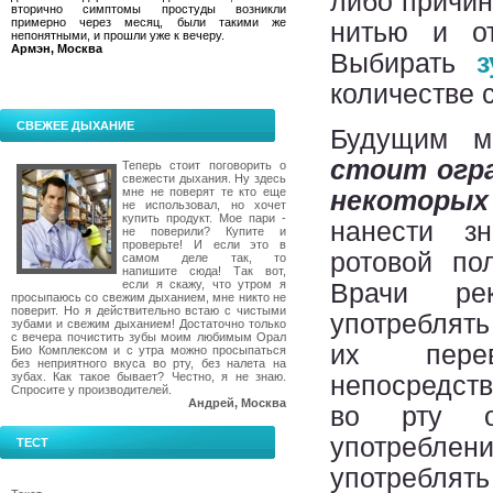
либо причин
вторично симптомы простуды возникли
примерно через месяц, были такими же
нитью и от
непонятными, и прошли уже к вечеру.
Армэн, Москва
Выбирать
з
количестве 
СВЕЖЕЕ ДЫХАНИЕ
Будущим м
стоит огр
Теперь стоит поговорить о
свежести дыхания. Ну здесь
мне не поверят те кто еще
некоторых
не использовал, но хочет
купить продукт. Мое пари -
нанести з
не поверили? Купите и
проверьте! И если это в
ротовой пол
самом деле так, то
напишите сюда! Так вот,
если я скажу, что утром я
Врачи ре
просыпаюсь со свежим дыханием, мне никто не
поверит. Но я действительно встаю с чистыми
употреблять
зубами и свежим дыханием! Достаточно только
с вечера почистить зубы моим любимым Орал
их перев
Био Комплексом и с утра можно просыпаться
без неприятного вкуса во рту, без налета на
зубах. Как такое бывает? Честно, я не знаю.
непосредств
Спросите у производителей.
Андрей, Москва
во рту о
употреблени
ТЕСТ
употреблять