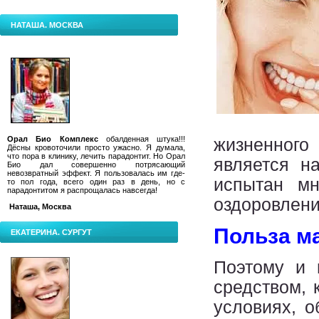
НАТАША. МОСКВА
Орал Био Комплекс
обалденная штука!!!
жизненного
Дёсны кровоточили просто ужасно. Я думала,
что пора в клинику, лечить парадонтит.
Но Орал
является н
Био дал совершенно потрясающий
невозвратный эффект. Я пользовалась им где-
испытан мн
то пол года, всего один раз в день, но с
парадонтитом я распрощалась навсегда!
оздоровлени
Наташа, Москва
Польза м
ЕКАТЕРИНА. СУРГУТ
Поэтому и 
средством, 
условиях, о