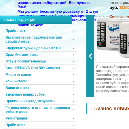
израильских лабораторий!
Все лучшее
по
специа
Вам!
руб.
1930
Мы делаем бесплатную доставку от 2 штук
частным лицам, от 5 штук коммерческим
Спешите в
компаниям. Торопитесь воспользоваться
НАША ПРОДУКЦИЯ
нашим дор
нашей акцией!
НАПИШИТЕ
Прайс-лист
Эксклюзивное предложение для
стоматологов
Здоровые зубы и десны. Статьи
Орал био комплекс
Отзыв покупательницы
 запаха изо рта
Эксклюзивное предложение
Уникальный израил
Соль DENOVA Oral BIO Complex
 дней! Осветление и
для стоматологов!
комплекс для полост
Много отзывов
 эмали! Лечение
Специальные цены и подарки!
Способствует усво
а и пародонтита!
Мы возвращаем к Вам
минеральных вещес
Улыбнитесь!
еопатры в
клиентов, которые уже хотели
тканями зуба и паро
словиях всего за
уйти к Вашим конкурентам.
также помогает вос
Ваши отзывы
 день
трофику слизистых 
Здоровье ваших зубов
носоглотки. Отбели
зубную эмаль. Уме
Правильный уход за зубами
чувствительность зу
дёсен.
матологов! Привлечем
Гигиена полости рта - залог здоровья
в Ваш бизнес новых клиент
зубов и десен
Регистрация
Прайс лист