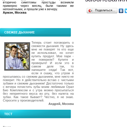
вторично симптомы простуды возникли
примерно через месяц, были такими же
непонятными, и прошли уже к вечеру.
Поделиться…
Армэн, Москва
СВЕЖЕЕ ДЫХАНИЕ
Теперь стоит поговорить о
свежести дыхания. Ну здесь
мне не поверят те кто еще
не использовал, но хочет
купить продукт. Мое пари -
не поверили? Купите и
проверьте! И если это в
самом деле так, то
напишите сюда! Так вот,
если я скажу, что утром я
просыпаюсь со свежим дыханием, мне никто не
поверит. Но я действительно встаю с чистыми
зубами и свежим дыханием! Достаточно только
с вечера почистить зубы моим любимым Орал
Био Комплексом и с утра можно просыпаться
без неприятного вкуса во рту, без налета на
зубах. Как такое бывает? Честно, я не знаю.
Спросите у производителей.
Андрей, Москва
ТЕСТ