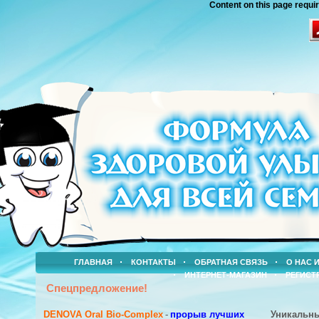
Content on this page requi
ГЛАВНАЯ
КОНТАКТЫ
ОБРАТНАЯ СВЯЗЬ
О НАС 
ИНТЕРНЕТ-МАГАЗИН
РЕГИСТ
Спецпредложение!
DENOVA Oral Bio-Complex
-
прорыв лучших
Уникальн