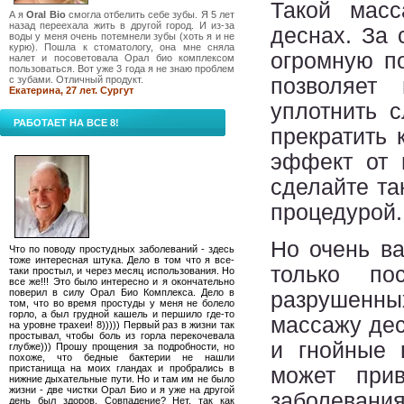
Такой масс
А я
Oral Bio
смогла отбелить себе зубы. Я 5 лет
назад переехала жить в другой город. И из-за
деснах. За 
воды у меня очень потемнели зубы (хоть я и не
курю). Пошла к стоматологу, она мне сняла
огромную п
налет и посоветовала Орал био комплексом
пользоваться. Вот уже 3 года я не знаю проблем
с зубами. Отличный продукт.
позволяет
Екатерина, 27 лет. Сургут
уплотнить с
РАБОТАЕТ НА ВСЕ 8!
прекратить 
эффект от 
сделайте та
процедурой.
Но очень ва
Что по поводу простудных заболеваний - здесь
тоже интересная штука. Дело в том что я все-
только по
таки простыл, и через месяц использования. Но
все же!!! Это было интересно и я окончательно
поверил в силу Орал Био Комплекса. Дело в
разрушенны
том, что во время простуды у меня не болело
горло, а был грудной кашель и першило где-то
массажу дес
на уровне трахеи! 8))))) Первый раз в жизни так
простывал, чтобы боль из горла перекочевала
и гнойные 
глубже))) Прошу прощения за подробности, но
похоже, что бедные бактерии не нашли
пристанища на моих гландах и пробрались в
может при
нижние дыхательные пути. Но и там им не было
жизни - две чистки Орал Био и я уже на другой
заболевания
день был здоров. Совпадение? Нет, так как